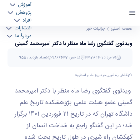
آموزش
پژوهش
افراد
انتشارات
ویدئوی گفتگوی رضا ماه منظر با دکتر امیرمحمد
صفحه اصلی
جزئیات خبر
دربارۀ ما
گمینی - پژوهشکده تاریخ علم utihs
ویدئوی گفتگوی رضا ماه منظر با دکتر امیرمحمد گمینی
31 مرداد 1401 23:28
کد خبر : 9866432
تعداد بازدید : 955
«کهکشان راه شیری در تاریخ علم و اسطوره»
ویدئوی گفتگوی رضا ماه منظر با دکتر امیرمحمد
گمینی عضو هیئت علمی پژوهشکده تاریخ علم
داشگاه تهران که در تاریخ 21 فروردین 1401 برگزار
شد؛ در این گفتگو راجع به شناخت انسان از
کهکشان راه شیری در طول تاریخ بحث شده